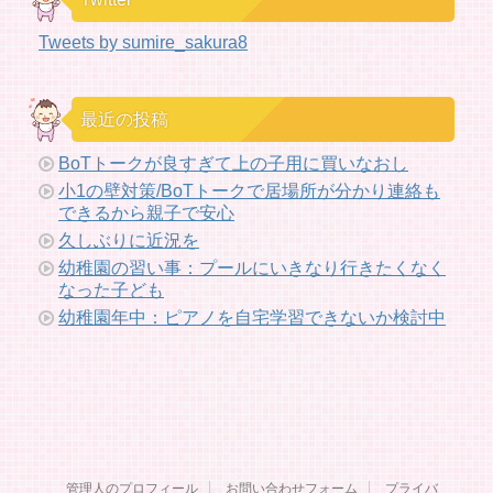
Tweets by sumire_sakura8
最近の投稿
BoTトークが良すぎて上の子用に買いなおし
小1の壁対策/BoTトークで居場所が分かり連絡も
できるから親子で安心
久しぶりに近況を
幼稚園の習い事：プールにいきなり行きたくなく
なった子ども
幼稚園年中：ピアノを自宅学習できないか検討中
管理人のプロフィール
お問い合わせフォーム
プライバ