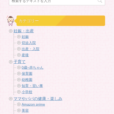
カテゴリー
妊娠・出産
妊娠
切迫入院
出産・入院
産後
子育て
0歳~赤ちゃん
保育園
幼稚園
知育・習い事
小学校
ママやパパの健康・楽しみ
Amazon prime
美容