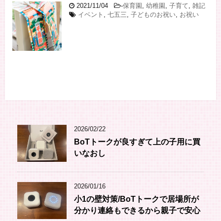
2021/11/04
-
保育園
,
幼稚園
,
子育て
,
雑記
イベント
,
七五三
,
子どものお祝い
,
お祝い
2026/02/22
BoTトークが良すぎて上の子用に買
いなおし
2026/01/16
小1の壁対策/BoTトークで居場所が
分かり連絡もできるから親子で安心