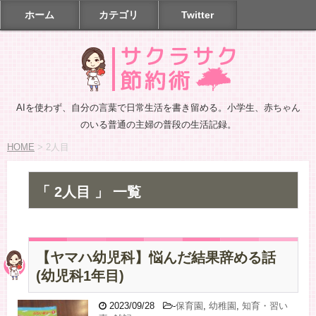
ホーム
カテゴリ
Twitter
AIを使わず、自分の言葉で日常生活を書き留める。小学生、赤ちゃん
のいる普通の主婦の普段の生活記録。
HOME
>
2人目
「 2人目 」 一覧
【ヤマハ幼児科】悩んだ結果辞める話
(幼児科1年目)
2023/09/28
-
保育園
,
幼稚園
,
知育・習い