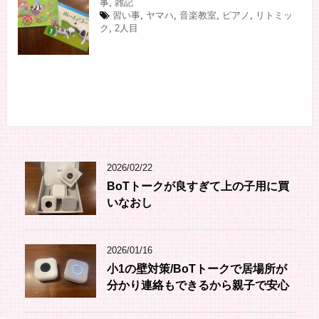
事
,
雑記
習い事
,
ヤマハ
,
音楽教室
,
ピアノ
,
リトミッ
ク
,
2人目
2026/02/22
BoTトークが良すぎて上の子用に買
いなおし
2026/01/16
小1の壁対策/BoTトークで居場所が
分かり連絡もできるから親子で安心