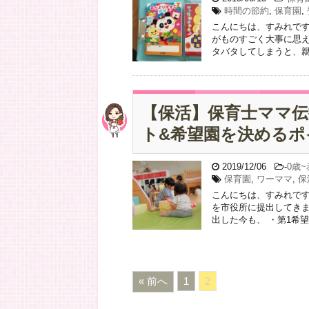
時間の節約
,
保育園
,
こんにちは、すみれです
がものすごく大事に思え
タバタしてしまうと、親
【保活】保育士ママ
ト&希望園を決めるポ
2019/12/06
-
0歳
保育園
,
ワーママ
,
保
こんにちは、すみれです
を市役所に提出してきま
出した今も、 ・第1希望
« 前へ
1
2