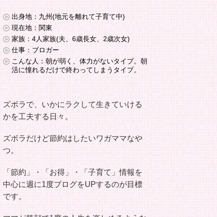
出身地：九州(地元を離れて子育て中)
現在地：関東
家族：4人家族(夫、6歳長女、2歳次女)
仕事：ブロガー
こんな人：朝が弱く、体力がないタイプ。朝
活に憧れるだけで終わってしまうタイプ。
ズボラで、いかにラクして生きていける
かを工夫する日々。
ズボラだけど節約はしたいワガママなや
つ。
「節約」・「お得」・「子育て」情報を
中心に週に1度ブログをUPするのが目標
です。