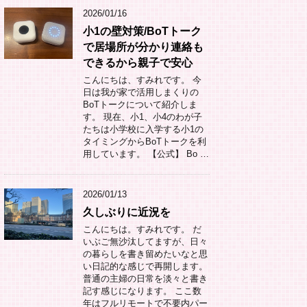
2026/01/16
小1の壁対策/BoTトーク
で居場所が分かり連絡も
できるから親子で安心
こんにちは、すみれです。 今
日は我が家で活用しまくりの
BoTトークについて紹介しま
す。 現在、小1、小4のわが子
たちは小学校に入学する小1の
タイミングからBoTトークを利
用しています。 【公式】 Bo …
2026/01/13
久しぶりに近況を
こんにちは。すみれです。 だ
いぶご無沙汰してますが、日々
の暮らしを書き留めたいなと思
い日記的な感じで再開します。
普通の主婦の日常を淡々と書き
記す感じになります。 ここ数
年はフルリモートで不要内パー