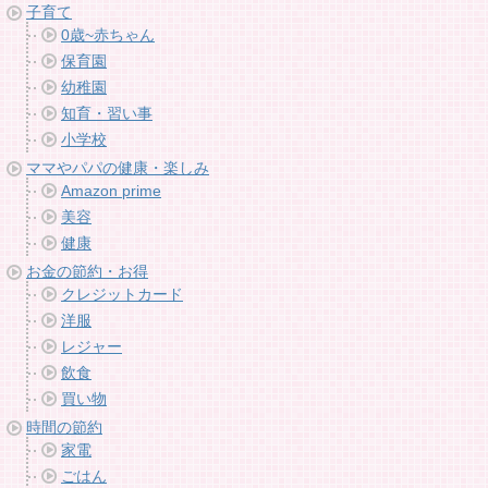
子育て
0歳~赤ちゃん
保育園
幼稚園
知育・習い事
小学校
ママやパパの健康・楽しみ
Amazon prime
美容
健康
お金の節約・お得
クレジットカード
洋服
レジャー
飲食
買い物
時間の節約
家電
ごはん