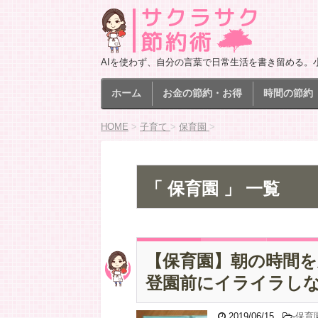
AIを使わず、自分の言葉で日常生活を書き留める。
ホーム
お金の節約・お得
時間の節約
HOME
>
子育て
>
保育園
>
「 保育園 」 一覧
【保育園】朝の時間を
登園前にイライラし
2019/06/15
-
保育