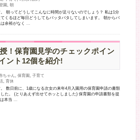
登園
,
朝
。 朝ってどうしてこんなに時間が足りないのでしょう？ 私は1分
てくるほど毎日どうしてもバッタバタしてしまいます。 朝からバ
は余裕がなく …
伝授！保育園見学のチェックポイン
イント12個を紹介!
~赤ちゃん
,
保育園
,
子育て
活
,
育休
。 数日前に、1歳になる次女の来年4月入園用の保育園申請の書類
した。 (とりあえず出せてホッとしました) 保育園の申請書類を提
は本当 …