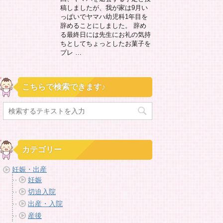
稿しましたが、我が家は9月い
っぱいでヤマハ幼児科1年目を
辞めることにしました。 辞め
る最終日には先生にお礼の気持
ちとしてちょっとしたお菓子を
プレ …
こちらで検索できます♪
カテゴリー
妊娠・出産
妊娠
切迫入院
出産・入院
産後